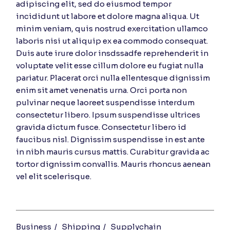
adipiscing elit, sed do eiusmod tempor
incididunt ut labore et dolore magna aliqua. Ut
minim veniam, quis nostrud exercitation ullamco
laboris nisi ut aliquip ex ea commodo consequat.
Duis aute irure dolor insdssadfe reprehenderit in
voluptate velit esse cillum dolore eu fugiat nulla
pariatur. Placerat orci nulla ellentesque dignissim
enim sit amet venenatis urna. Orci porta non
pulvinar neque laoreet suspendisse interdum
consectetur libero. Ipsum suspendisse ultrices
gravida dictum fusce. Consectetur libero id
faucibus nisl. Dignissim suspendisse in est ante
in nibh mauris cursus mattis. Curabitur gravida ac
tortor dignissim convallis. Mauris rhoncus aenean
vel elit scelerisque.
Business
Shipping
Supplychain